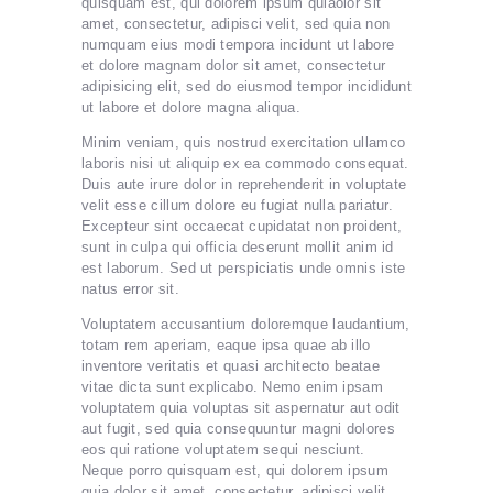
quisquam est, qui dolorem ipsum quiaolor sit
amet, consectetur, adipisci velit, sed quia non
numquam eius modi tempora incidunt ut labore
et dolore magnam dolor sit amet, consectetur
adipisicing elit, sed do eiusmod tempor incididunt
ut labore et dolore magna aliqua.
Minim veniam, quis nostrud exercitation ullamco
laboris nisi ut aliquip ex ea commodo consequat.
Duis aute irure dolor in reprehenderit in voluptate
velit esse cillum dolore eu fugiat nulla pariatur.
Excepteur sint occaecat cupidatat non proident,
sunt in culpa qui officia deserunt mollit anim id
est laborum. Sed ut perspiciatis unde omnis iste
natus error sit.
Voluptatem accusantium doloremque laudantium,
totam rem aperiam, eaque ipsa quae ab illo
inventore veritatis et quasi architecto beatae
vitae dicta sunt explicabo. Nemo enim ipsam
voluptatem quia voluptas sit aspernatur aut odit
aut fugit, sed quia consequuntur magni dolores
eos qui ratione voluptatem sequi nesciunt.
Neque porro quisquam est, qui dolorem ipsum
quia dolor sit amet, consectetur, adipisci velit,