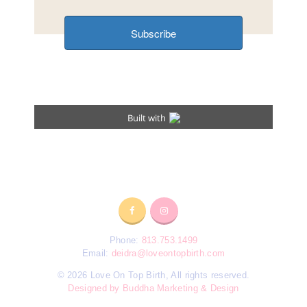
Phone:
813.753.1499
Email:
deidra@loveontopbirth.com
© 2026 Love On Top Birth, All rights reserved.
Designed by Buddha Marketing & Design